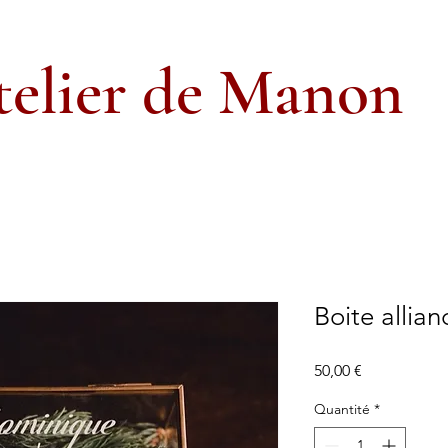
telier de Manon
Boite allian
Prix
50,00 €
Quantité
*