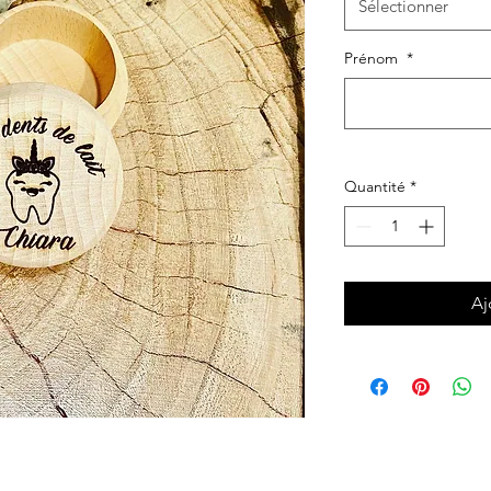
Sélectionner
Prénom
*
Quantité
*
Aj