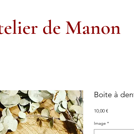
telier de Manon
Boite à dent
Prix
10,00 €
Image
*